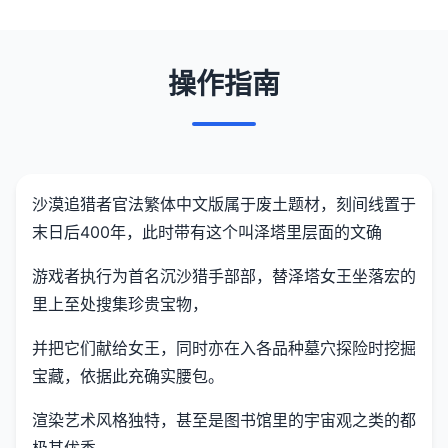
操作指南
沙漠追猎者官法繁体中文版属于
废土题材，刻间线置于
末日后400年，此时带有这个叫泽塔里层面的文确
游戏者执行为首名沉沙猎手部部，替泽塔女王坐落宏的
里上至处搜集珍贵宝物，
并把它们献给女王，同时亦在入各品种墓穴探险时挖掘
宝藏，依据此充确实腰包。
渲染艺术风格独特，甚至是图书馆里的宇宙观之类的都