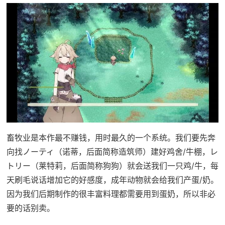
畜牧业是本作最不赚钱，用时最久的一个系统。我们要先奔
向找ノーティ（诺蒂，后面简称造筑师）建好鸡舍/牛棚，レ
トリー（莱特莉，后面简称狗狗）就会送我们一只鸡/牛，每
天刷毛说话增加它的好感度，成年动物就会给我们产蛋/奶。
因为我们后期制作的很丰富料理都需要用到蛋奶，所以非必
要的话别卖。