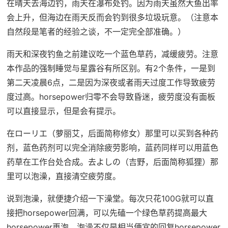
在晴天去海边钓，雨天在瀑布处钓。因为雨天虽然大鱼出率
会上升，但海边在雨天反而会钓到很多垃圾玩意。（注意本
自然段是笔者的经验之谈，不一定完全部准确。）
雨天和深夜钓鱼之前建议吃一个蓝色草药，减缓疲劳。注意
本作品的强制睡觉与星露谷有所区别。有2个条件，一是到
第二天凌晨6点，二是因为深夜或者雨天过度工作导致疲劳
度过高。horsepower归零不会导致昏迷，疲劳度没有面板
可以直接显示，但是会有提示。
在ローリエ（萝丽艾，后面简称修女）那里可以买到各种药
剂，蓝色药剂可以完全消除疲劳影响，蓝药同样可以用蓝色
药草在工作台处合成。去よしの（吉野，后面简称狐狸）那
里可以泡澡，直接清空疲劳度。
说到泡澡，就便捷介绍一下澡堂。每次只花100G就可以直
接把horsepower回满，可以先磕一个绿色草药提高最大
horsepower再泡。泡澡不仅是相当便宜的回复horsepower