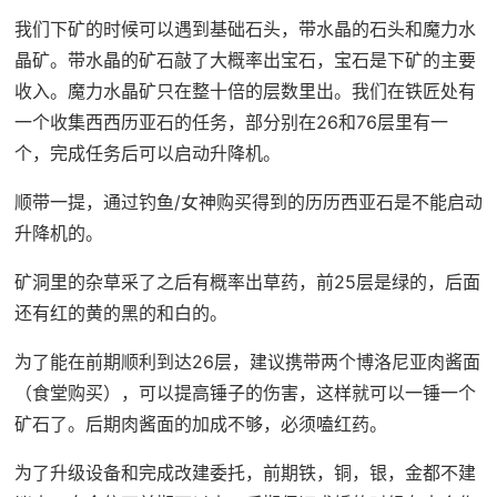
我们下矿的时候可以遇到基础石头，带水晶的石头和魔力水
晶矿。带水晶的矿石敲了大概率出宝石，宝石是下矿的主要
收入。魔力水晶矿只在整十倍的层数里出。我们在铁匠处有
一个收集西西历亚石的任务，部分别在26和76层里有一
个，完成任务后可以启动升降机。
顺带一提，通过钓鱼/女神购买得到的历历西亚石是不能启动
升降机的。
矿洞里的杂草采了之后有概率出草药，前25层是绿的，后面
还有红的黄的黑的和白的。
为了能在前期顺利到达26层，建议携带两个博洛尼亚肉酱面
（食堂购买），可以提高锤子的伤害，这样就可以一锤一个
矿石了。后期肉酱面的加成不够，必须嗑红药。
为了升级设备和完成改建委托，前期铁，铜，银，金都不建