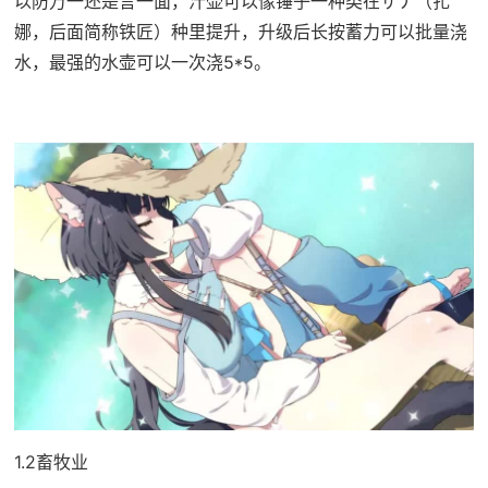
以防万一还是言一面，汁壶可以像锤子一种类在ザナ（扎
娜，后面简称铁匠）种里提升，升级后长按蓄力可以批量浇
水，最强的水壶可以一次浇5*5。
1.2畜牧业