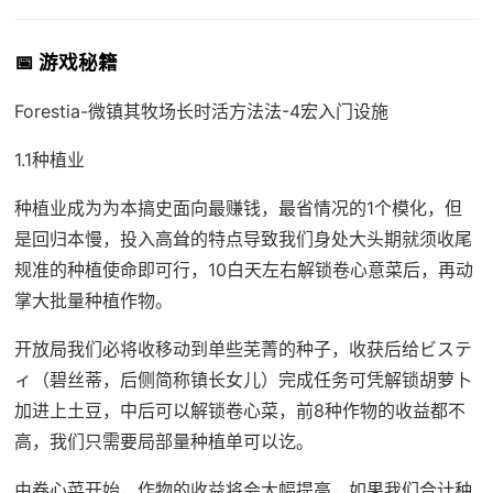
📅 游戏秘籍
Forestia-微镇其牧场长时活方法法-4宏入门设施
1.1种植业
种植业成为为本搞史面向最赚钱，最省情况的1个模化，但
是回归本慢，投入高耸的特点导致我们身处大头期就须收尾
规准的种植使命即可行，10白天左右解锁卷心意菜后，再动
掌大批量种植作物。
开放局我们必将收移动到单些芜菁的种子，收获后给ビステ
ィ（碧丝蒂，后侧简称镇长女儿）完成任务可凭解锁胡萝卜
加进上土豆，中后可以解锁卷心菜，前8种作物的收益都不
高，我们只需要局部量种植单可以讫。
由卷心菜开始，作物的收益将会大幅提高，如果我们合计种