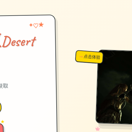
★
♡
✦
sert
→
↗
点击体验
超棒！
）
获取
 ★
✧
♡
★
♥